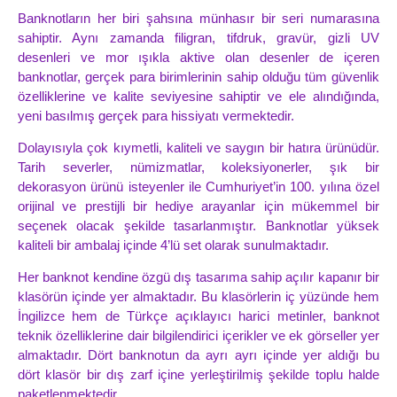
Banknotların her biri şahsına münhasır bir seri numarasına
sahiptir. Aynı zamanda filigran, tifdruk, gravür, gizli UV
desenleri ve mor ışıkla aktive olan desenler de içeren
banknotlar, gerçek para birimlerinin sahip olduğu tüm güvenlik
özelliklerine ve kalite seviyesine sahiptir ve ele alındığında,
yeni basılmış gerçek para hissiyatı vermektedir.
Dolayısıyla çok kıymetli, kaliteli ve saygın bir hatıra ürünüdür.
Tarih severler, nümizmatlar, koleksiyonerler, şık bir
dekorasyon ürünü isteyenler ile Cumhuriyet’in 100. yılına özel
orijinal ve prestijli bir hediye arayanlar için mükemmel bir
seçenek olacak şekilde tasarlanmıştır. Banknotlar yüksek
kaliteli bir ambalaj içinde 4’lü set olarak sunulmaktadır.
Her banknot kendine özgü dış tasarıma sahip açılır kapanır bir
klasörün içinde yer almaktadır. Bu klasörlerin iç yüzünde hem
İngilizce hem de Türkçe açıklayıcı harici metinler, banknot
teknik özelliklerine dair bilgilendirici içerikler ve ek görseller yer
almaktadır. Dört banknotun da ayrı ayrı içinde yer aldığı bu
dört klasör bir dış zarf içine yerleştirilmiş şekilde toplu halde
paketlenmektedir.