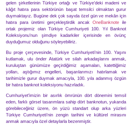
gelen şirketlerinin Türkiye ortağı ve Türkiye’deki madeni ve
kâğıt hatıra para sektörünün başat temsilci olmaktan gurur
duymaktayız. Bugüne dek çok sayıda özel gün ve mekân için
hatıra para üretimi gerçekleştirdik ancak
OneBanknote
ile
ortak projemiz olan Türkiye Cumhuriyeti 100. Yıl Banknot
Koleksiyonu’nun şimdiye kadarkiler içerisinde en övünç
duyduğumuz olduğunu söyleyebiliriz.
Bu proje çerçevesinde, Türkiye Cumhuriyeti’nin 100. Yaşını
kutlamak, ulu önder Atatürk ve silah arkadaşlarını anmak,
kuruluştan günümüze geçirdiğimiz aşamaları, katettiğimiz
yolları, aştığımız engelleri, başarılarımızı hatırlamak ve
tarihimizle gurur duymak amacıyla, 100. yıla adanmış özgün
bir hatıra banknot koleksiyonu hazırladık.
Cumhuriyet’imizin bir asırlık ömrünün dört dönemini temsil
eden, farklı görsel tasarımlara sahip dört banknotun, yukarıda
görebileceğiniz üzere, ön yüzü standart olup arka yüzleri
Türkiye Cumhuriyeti’nin zengin tarihini ve kültürel mirasını
anmak amacıyla özel detaylarla bezenmiştir.