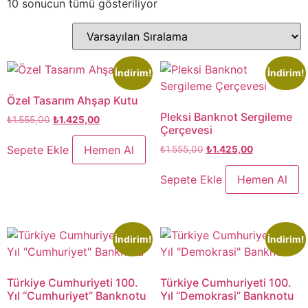
10 sonucun tümü gösteriliyor
İndirim!
İndirim!
Özel Tasarım Ahşap Kutu
Pleksi Banknot Sergileme
₺
1.555,00
₺
1.425,00
Çerçevesi
Sepete Ekle
Hemen Al
₺
1.555,00
₺
1.425,00
Sepete Ekle
Hemen Al
İndirim!
İndirim!
Türkiye Cumhuriyeti 100.
Türkiye Cumhuriyeti 100.
Yıl “Cumhuriyet” Banknotu
Yıl “Demokrasi” Banknotu