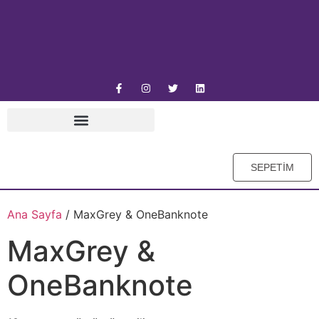
SEPETİM
Ana Sayfa
/ MaxGrey & OneBanknote
MaxGrey &
OneBanknote