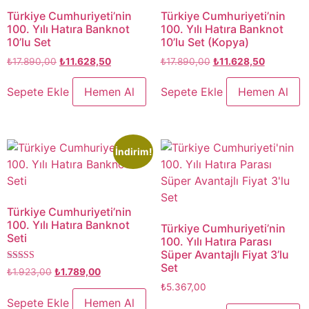
Türkiye Cumhuriyeti’nin
Türkiye Cumhuriyeti’nin
100. Yılı Hatıra Banknot
100. Yılı Hatıra Banknot
10’lu Set
10’lu Set (Kopya)
₺
17.890,00
₺
11.628,50
₺
17.890,00
₺
11.628,50
Sepete Ekle
Hemen Al
Sepete Ekle
Hemen Al
İndirim!
Türkiye Cumhuriyeti’nin
100. Yılı Hatıra Banknot
Türkiye Cumhuriyeti’nin
Seti
100. Yılı Hatıra Parası
Süper Avantajlı Fiyat 3’lu
Set
5 üzerinden
₺
1.923,00
₺
1.789,00
5.00
₺
5.367,00
oy aldı
Sepete Ekle
Hemen Al