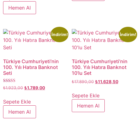
Hemen Al
İndirim!
İndirim!
Türkiye Cumhuriyeti’nin
Türkiye Cumhuriyeti’nin
100. Yılı Hatıra Banknot
100. Yılı Hatıra Banknot
Seti
10’lu Set
₺
17.890,00
₺
11.628,50
5 üzerinden
₺
1.923,00
₺
1.789,00
5.00
Sepete Ekle
oy aldı
Sepete Ekle
Hemen Al
Hemen Al