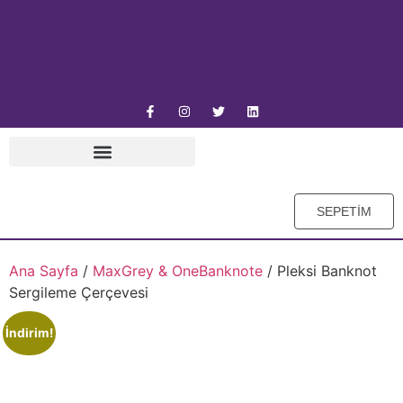
SEPETİM
Ana Sayfa
/
MaxGrey & OneBanknote
/ Pleksi Banknot
Sergileme Çerçevesi
İndirim!